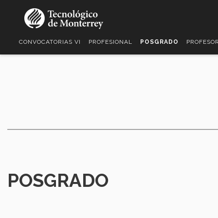
Pasar
al
contenido
principal
CONVOCATORIAS VI
PROFESIONAL
POSGRADO
PROFESOR
POSGRADO