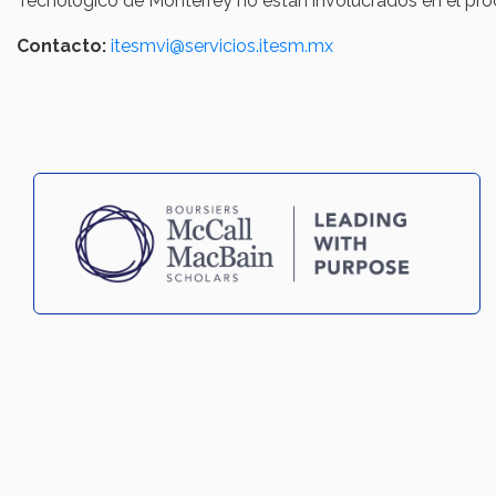
Tecnológico de Monterrey no están involucrados en el proc
Contacto:
itesmvi@servicios.itesm.mx