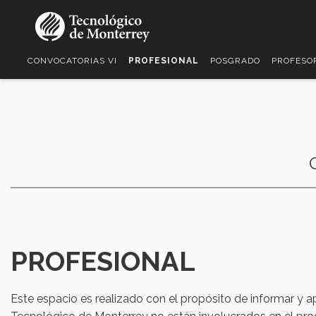
Pasar
al
contenido
principal
CONVOCATORIAS VI
PROFESIONAL
POSGRADO
PROFESO
PROFESIONAL
Este espacio es realizado con el propósito de informar y a