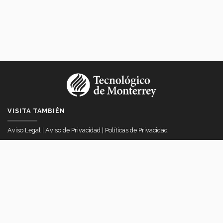
VISITA TAMBIÉN
Aviso Legal
|
Aviso de Privacidad
|
Políticas de Privacidad
VICERRECTORÍA DE INTERNACIONALIZACIÓN
Av. Eugenio Garza Sada # 2501 Col. Tecnológico, Monterrey, Nuevo
Léon Mexico
itesmvi@servicios.itesm.mx