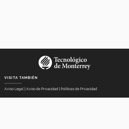
VISITA TAMBIÉN
Aviso Legal
|
Aviso de Privacidad
|
Políticas de Privacidad
VICERRECTORÍA DE INTERNACIONALIZACIÓN
Av. Eugenio Garza Sada # 2501 Col. Tecnológico, Monterrey, Nuevo
Léon Mexico
itesmvi@servicios.itesm.mx