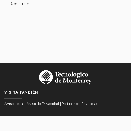
¡Regístrate!
VISITA TAMBIÉN
Aviso Legal
|
Aviso de Privacidad
|
Políticas de Privacidad
VICERRECTORÍA DE INTERNACIONALIZACIÓN
Av. Eugenio Garza Sada # 2501 Col. Tecnológico, Monterrey, Nuevo