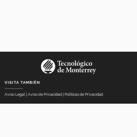
VISITA TAMBIÉN
Aviso Legal
|
Aviso de Privacidad
|
Políticas de Privacidad
VICERRECTORÍA DE INTERNACIONALIZACIÓN
Av. Eugenio Garza Sada # 2501 Col. Tecnológico, Monterrey, Nuevo
Léon Mexico
itesmvi@servicios.itesm.mx