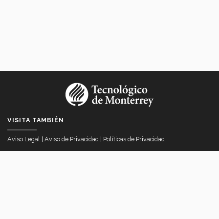
VISITA TAMBIÉN
Aviso Legal
|
Aviso de Privacidad
|
Políticas de Privacidad
VICERRECTORÍA DE INTERNACIONALIZACIÓN
Av. Eugenio Garza Sada # 2501 Col. Tecnológico, Monterrey, Nuevo
Léon Mexico
itesmvi@servicios.itesm.mx