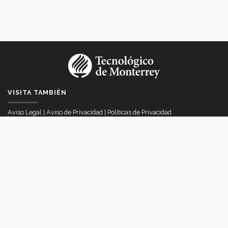
VISITA TAMBIÉN
Aviso Legal
|
Aviso de Privacidad
|
Políticas de Privacidad
VICERRECTORÍA DE INTERNACIONALIZACIÓN
Av. Eugenio Garza Sada # 2501 Col. Tecnológico, Monterrey, Nuevo
Léon Mexico
itesmvi@servicios.itesm.mx
© 2023 Instituto Tecnológico y de Estudios Superiores de Monterrey,
México.