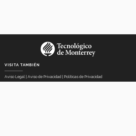
VISITA TAMBIÉN
Aviso Legal
|
Aviso de Privacidad
|
Políticas de Privacidad
VICERRECTORÍA DE INTERNACIONALIZACIÓN
Av. Eugenio Garza Sada # 2501 Col. Tecnológico, Monterrey, Nuevo
Léon Mexico
itesmvi@servicios.itesm.mx