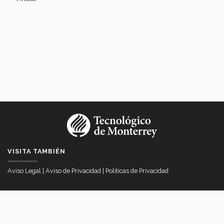
VISITA TAMBIÉN
Aviso Legal
|
Aviso de Privacidad
|
Políticas de Privacidad
VICERRECTORÍA DE INTERNACIONALIZACIÓN
Av. Eugenio Garza Sada # 2501 Col. Tecnológico, Monterrey, Nuevo
Léon Mexico