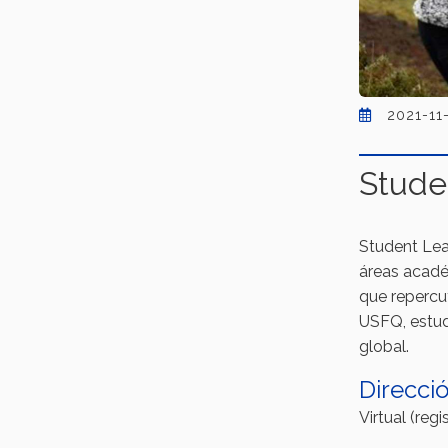
2021-11
Stude
Student Lead
áreas académ
que repercut
USFQ, estudi
global.
Direcci
Virtual (regi