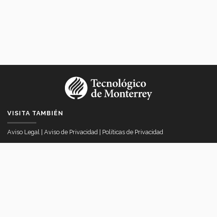
VISITA TAMBIÉN
Aviso Legal
|
Aviso de Privacidad
|
Políticas de Privacidad
VICERRECTORÍA DE INTERNACIONALIZACIÓN
Av. Eugenio Garza Sada # 2501 Col. Tecnológico, Monterrey, Nuevo
Léon Mexico
itesmvi@servicios.itesm.mx